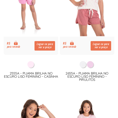
R$
R$
Logue-se para
Logue-se para
para revenda
para revenda
ver o preço
ver o preço
2555A - PIJAMA BRILHA NO
2655A - PIJAMA BRILHA NO
ESCURO LISO FEMININO - CASINHA
ESCURO LISO FEMININO -
PIRULITOS