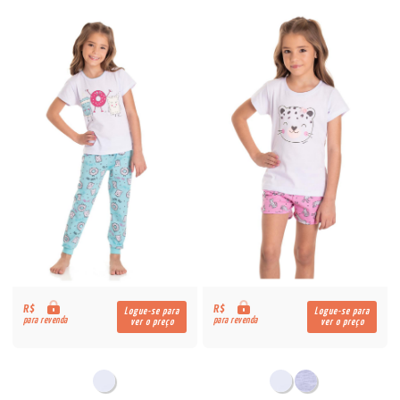
R$
R$
Logue-se para
Logue-se para
para revenda
para revenda
ver o preço
ver o preço