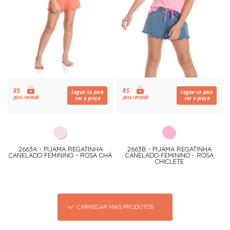
R$
R$
Logue-se para
Logue-se para
para revenda
para revenda
ver o preço
ver o preço
2663A - PIJAMA REGATINHA
2663B - PIJAMA REGATINHA
CANELADO FEMININO - ROSA CHÁ
CANELADO FEMININO - ROSA
CHICLETE
CARREGAR MAIS PRODUTOS