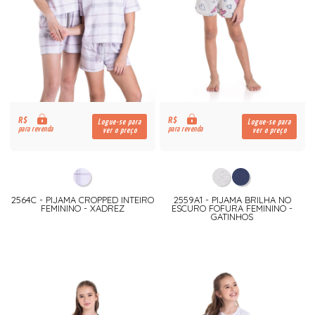
R$
R$
Logue-se para
Logue-se para
para revenda
para revenda
ver o preço
ver o preço
2564C - PIJAMA CROPPED INTEIRO
2559A1 - PIJAMA BRILHA NO
FEMININO - XADREZ
ESCURO FOFURA FEMININO -
GATINHOS