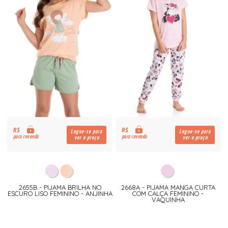
R$
R$
Logue-se para
Logue-se para
para revenda
para revenda
ver o preço
ver o preço
2655B - PIJAMA BRILHA NO
2668A - PIJAMA MANGA CURTA
ESCURO LISO FEMININO - ANJINHA
COM CALÇA FEMININO -
VAQUINHA