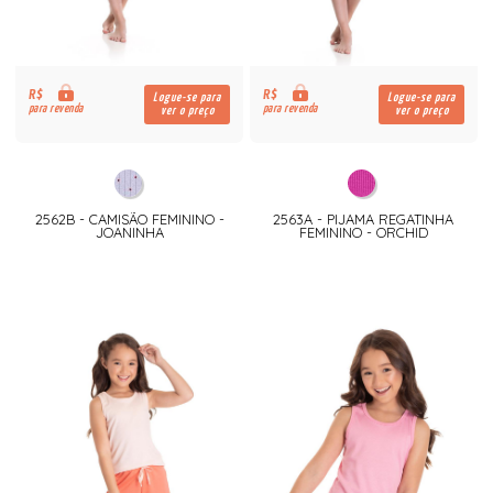
R$
R$
Logue-se para
Logue-se para
para revenda
para revenda
ver o preço
ver o preço
2562B - CAMISÃO FEMININO -
2563A - PIJAMA REGATINHA
JOANINHA
FEMININO - ORCHID