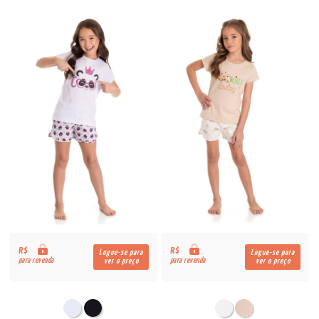
R$
R$
Logue-se para
Logue-se para
para revenda
para revenda
ver o preço
ver o preço