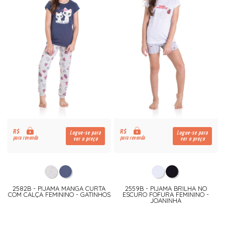
R$
R$
Logue-se para
Logue-se para
para revenda
para revenda
ver o preço
ver o preço
2582B - PIJAMA MANGA CURTA
2559B - PIJAMA BRILHA NO
COM CALÇA FEMININO - GATINHOS
ESCURO FOFURA FEMININO -
JOANINHA