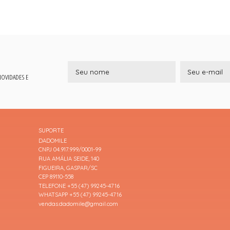
 NOVIDADES E
SUPORTE
DADOMILE
CNPJ 04.917.999/0001-99
RUA AMÁLIA SEIDE, 140
FIGUEIRA, GASPAR/SC
CEP 89110-558
TELEFONE +55 (47) 99245-4716
WHATSAPP +55 (47) 99245-4716
vendas.dadomile@gmail.com