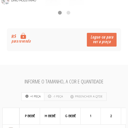
DINO MOLETINHO
R$
Logue-se para
para revenda
ver o preço
INFORME O TAMANHO, A COR E QUANTIDADE
+1 PEÇA
-1 PEÇA
PREENCHER A QTDE
P BEBÊ
M BEBÊ
G BEBÊ
1
2