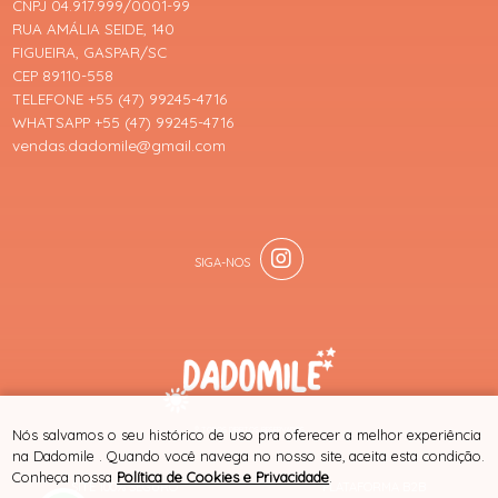
CNPJ 04.917.999/0001-99
RUA AMÁLIA SEIDE, 140
FIGUEIRA, GASPAR/SC
CEP 89110-558
TELEFONE +55 (47) 99245-4716
WHATSAPP +55 (47) 99245-4716
vendas.dadomile@gmail.com
® TODOS DIREITOS RESERVADOS
Nós salvamos o seu histórico de uso pra oferecer a melhor experiência
na Dadomile . Quando você navega no nosso site, aceita esta condição.
Conheça nossa
Política de Cookies e Privacidade
.
SITE 100% SEGURO
PLATAFORMA B2B