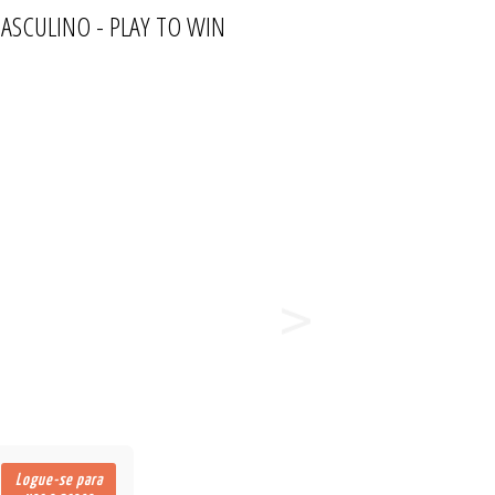
ASCULINO - PLAY TO WIN
ÕES
Logue-se para