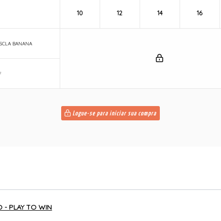
10
12
14
16
SCLA BANANA
F
Logue-se para iniciar sua compra
 - PLAY TO WIN