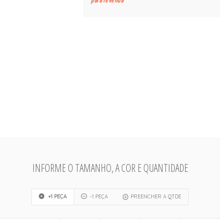
para revenda
INFORME O TAMANHO, A COR E QUANTIDADE
+1 PEÇA
-1 PEÇA
PREENCHER A QTDE