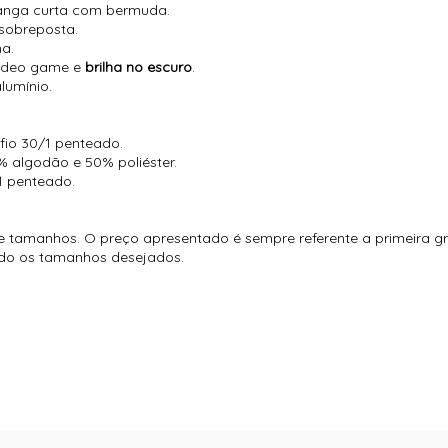
manga curta com bermuda.
sobreposta.
na.
vídeo game e
brilha no escuro
.
lumínio.
io 30/1 penteado.
 algodão e 50% poliéster.
1 penteado.
tamanhos. O preço apresentado é sempre referente a primeira gra
do os tamanhos desejados.