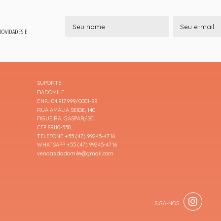
 NOVIDADES E
SUPORTE
DADOMILE
CNPJ 04.917.999/0001-99
RUA AMÁLIA SEIDE, 140
FIGUEIRA, GASPAR/SC
CEP 89110-558
TELEFONE +55 (47) 99245-4716
WHATSAPP +55 (47) 99245-4716
vendas.dadomile@gmail.com