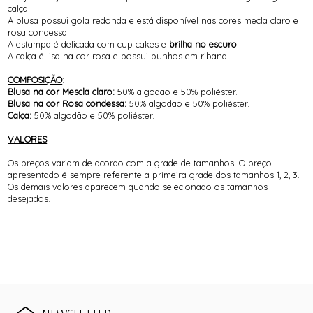
calça.
A blusa possui gola redonda e está disponível nas cores mecla claro e
rosa condessa.
A estampa é delicada com cup cakes e
brilha no escuro
.
A calça é lisa na cor rosa e possui punhos em ribana.
COMPOSIÇÃO
:
Blusa na cor Mescla claro:
50% algodão e 50% poliéster.
Blusa na cor Rosa condessa:
50% algodão e 50% poliéster.
Calça:
50% algodão e 50% poliéster.
VALORES
:
Os preços variam de acordo com a grade de tamanhos. O preço
apresentado é sempre referente a primeira grade dos tamanhos 1, 2, 3.
Os demais valores aparecem quando selecionado os tamanhos
desejados.