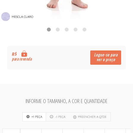
MESCLA CLARO
R$
Logue-se para
para revenda
ver o preço
INFORME O TAMANHO, A COR E QUANTIDADE
+1 PEÇA
-1 PEÇA
PREENCHER A QTDE